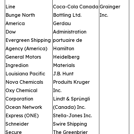
Line
Coca-Cola Canada
Grainger
Bunge North
Bottling Ltd.
Inc.
America
Gerdau
Dow
Administration
Evergreen Shipping
portuaire de
Agency (America)
Hamilton
General Motors
Heidelberg
Ingredion
Materials
Louisiana Pacific
J.B. Hunt
Nova Chemicals
Produits Kruger
Oxy Chemical
Inc.
Corporation
Lindt & Sprüngli
Ocean Network
(Canada) Inc.
Express (ONE)
Stella-Jones Inc.
Schneider
Swire Shipping
Secure
The Greenbrier