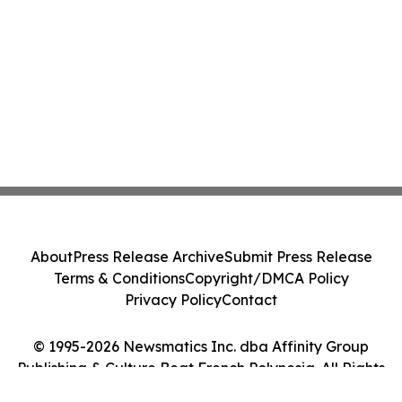
About
Press Release Archive
Submit Press Release
Terms & Conditions
Copyright/DMCA Policy
Privacy Policy
Contact
© 1995-2026 Newsmatics Inc. dba Affinity Group
Publishing & Culture Beat French Polynesia. All Rights
Reserved.