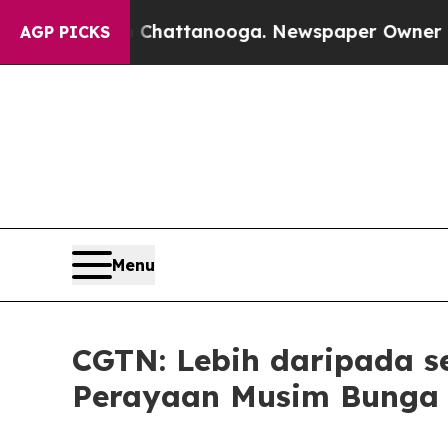
os in Chattanooga. Newspaper Owner Calls the P
AGP PICKS
Menu
CGTN: Lebih daripada s
Perayaan Musim Bunga