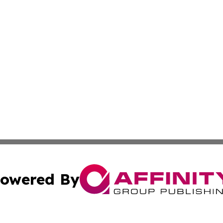
owered By
ubmit Press Release
Terms & Conditions
Copyright/DMCA