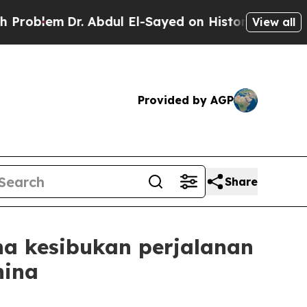
m
Dr. Abdul El-Sayed on Historic Michigan Win: “Pe
View all
Provided by AGP
Share
na kesibukan perjalanan
hina