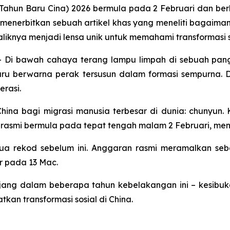
ahun Baru Cina) 2026 bermula pada 2 Februari dan berl
 menerbitkan sebuah artikel khas yang meneliti bagaima
knya menjadi lensa unik untuk memahami transformasi so
 Di bawah cahaya terang lampu limpah di sebuah pan
eluru berwarna perak tersusun dalam formasi sempurna.
rasi.
 China bagi migrasi manusia terbesar di dunia: chunyu
rasmi bermula pada tepat tengah malam 2 Februari, menje
ua rekod sebelum ini. Anggaran rasmi meramalkan seba
r pada 13 Mac.
anjang dalam beberapa tahun kebelakangan ini – kesib
tkan transformasi sosial di China.