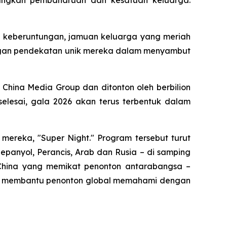
bangkan pembaharuan dan kesatuan keluarga.
 keberuntungan, jamuan keluarga yang meriah
dengan pendekatan unik mereka dalam menyambut
 China Media Group dan ditonton oleh berbilion
selesai, gala 2026 akan terus terbentuk dalam
reka, "Super Night." Program tersebut turut
panyol, Perancis, Arab dan Rusia – di samping
 China yang memikat penonton antarabangsa –
gus membantu penonton global memahami dengan