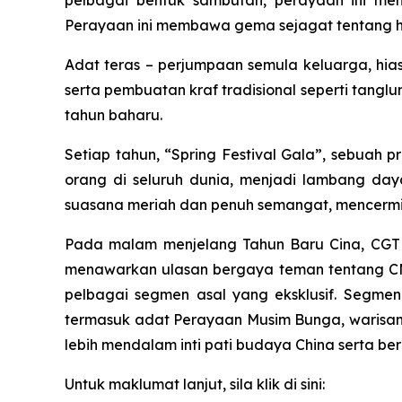
pelbagai bentuk sambutan, perayaan ini me
Perayaan ini membawa gema sejagat tentang ha
Adat teras – perjumpaan semula keluarga, h
serta pembuatan kraf tradisional seperti tan
tahun baharu.
Setiap tahun, “Spring Festival Gala”, sebuah 
orang di seluruh dunia, menjadi lambang daya
suasana meriah dan penuh semangat, mencermin
Pada malam menjelang Tahun Baru Cina, CGTN
menawarkan ulasan bergaya teman tentang CMG 
pelbagai segmen asal yang eksklusif. Segme
termasuk adat Perayaan Musim Bunga, warisan
lebih mendalam inti pati budaya China serta b
Untuk maklumat lanjut, sila klik di sini: