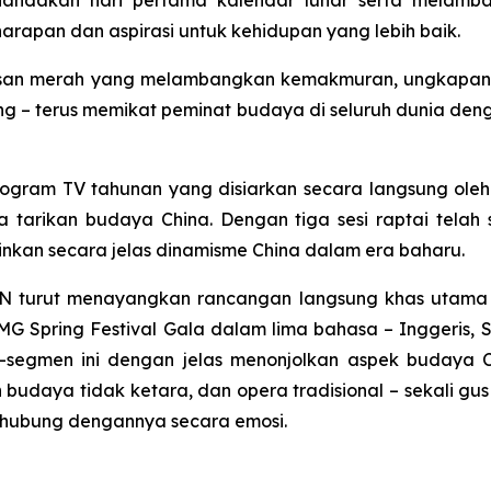
nandakan hari pertama kalendar lunar serta melam
rapan dan aspirasi untuk kehidupan yang lebih baik.
iasan merah yang melambangkan kemakmuran, ungkapan
glung – terus memikat peminat budaya di seluruh dunia 
program TV tahunan yang disiarkan secara langsung oleh
 tarikan budaya China. Dengan tiga sesi raptai telah 
kan secara jelas dinamisme China dalam era baharu.
 turut menayangkan rancangan langsung khas utama me
Spring Festival Gala dalam lima bahasa – Inggeris, Se
n-segmen ini dengan jelas menonjolkan aspek budaya
 budaya tidak ketara, dan opera tradisional – sekali 
erhubung dengannya secara emosi.