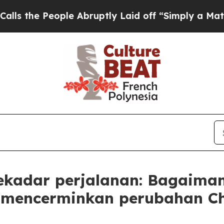
eople Abruptly Laid off “Simply a Math Proble
ekadar perjalanan: Bagaima
 mencerminkan perubahan C