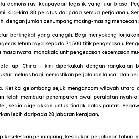
satu demonstrasi keupayaan logistik yang luar biasa. 
 kira-kira 80 peratus daripada semua perjalanan. Sem
rah, dengan jumlah penumpang masing-masing mencecah 54
ruktur bertingkat yang canggih. Bagi menyokong lonjak
gecas lebuh raya kepada 71,500 titik pengecasan. Pe
 masa nyata, manakala unit pengecasan kecemasan muda
eta api China – kini diperkukuh dengan rangkaian be
uktur meluas bagi memastikan perjalanan lancar dan berka
 Ketika gelombang sejuk mengancam wilayah utara dan
n telah membuat penempatan awal peralatan nyah-ais
opter, sedia digerakkan untuk tindak balas pantas. P
kan lebih daripada 20 jabatan kerajaan.
 keselesaan penumpang, kesibukan perjalanan tahun in