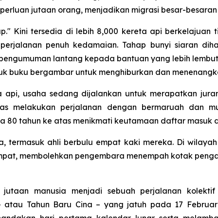
rluan jutaan orang, menjadikan migrasi besar-besaran i
." Kini tersedia di lebih 8,000 kereta api berkelajuan
erjalanan penuh kedamaian. Tahap bunyi siaran di
pengumuman lantang kepada bantuan yang lebih lembut.
suk buku bergambar untuk menghiburkan dan menenangka
 api, usaha sedang dijalankan untuk merapatkan jura
mas melakukan perjalanan dengan bermaruah dan mu
sia 80 tahun ke atas menikmati keutamaan daftar masuk 
ga, termasuk ahli berbulu empat kaki mereka. Di wilaya
empat, membolehkan pengembara menempah kotak pengang
 jutaan manusia menjadi sebuah perjalanan kolekt
tau Tahun Baru Cina – yang jatuh pada 17 Februari 