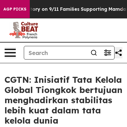
 Airs Story on 9/11 Families Supporting Mamdani
Def
AGP PICKS
CGTN: Inisiatif Tata Kelola
Global Tiongkok bertujuan
menghadirkan stabilitas
lebih kuat dalam tata
kelola dunia