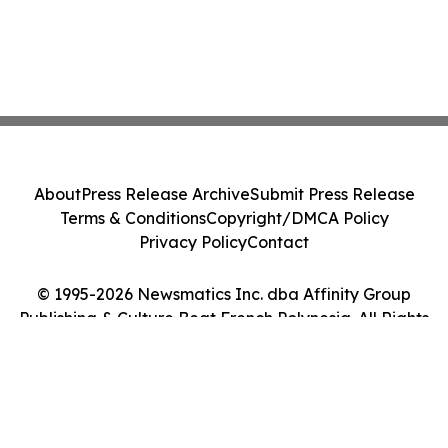
About
Press Release Archive
Submit Press Release
Terms & Conditions
Copyright/DMCA Policy
Privacy Policy
Contact
© 1995-2026 Newsmatics Inc. dba Affinity Group
Publishing & Culture Beat French Polynesia. All Rights
Reserved.
Cookie Settings / Your Privacy Choices