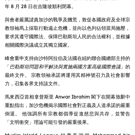
年 8 月 28 日在吉隆坡順利閉幕。
與會者嚴厲譴責加沙的戰爭及饑荒，敦促各國政府及全球宗
教領袖馬上採取行動遏止危機，並向以色列佔領當局施壓，
要求其遵守國際法、保障巴勒斯坦人民的合法權利，並根據
相關國際決議成立其獨立國家。
峰會重申支持由沙特阿拉伯及法國在紐約聯合國總部主持的
「
巴勒斯坦問題和平解決與實施兩國方案高級國際會議
」的
最終文件。 宗教領袖承諾將運用其精神號召力及社會影響
力，召集各界支持該文件。
馬來西亞首相拿督斯里 Anwar Ibrahim 閣下在開幕致辭中
重點指出，加沙危機揭示國際社會對正義及人道承諾的嚴重
倒退。 他強調所有宗教都倡導促進慈悲與共存，並警告
「文明衝突」理論可能引發的嚴重後果。