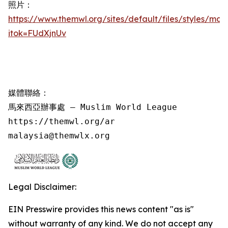
照片：
https://www.themwl.org/sites/default/files/styles/m
itok=FUdXjnUv
媒體聯絡：

馬來西亞辦事處 – Muslim World League

https://themwl.org/ar

malaysia@themwlx.org
Legal Disclaimer:
EIN Presswire provides this news content "as is"
without warranty of any kind. We do not accept any